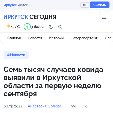
Иркутск
Братск
16+
Скачать
+27°C
3 балла
3
Главная
Новости
Истории
Фоторепортажи
Спе
Новости
Семь тысяч случаев ковида
выявили в Иркутской
области за первую неделю
сентября
08.09.2022
Анастасия Орлова
0
0