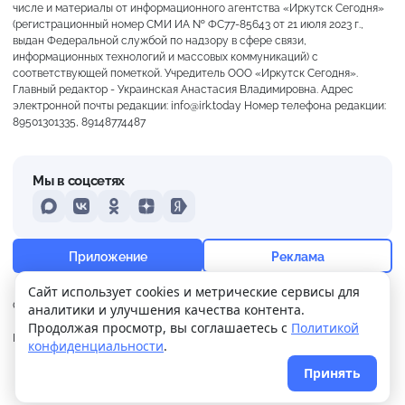
числе и материалы от информационного агентства «Иркутск Сегодня»
(регистрационный номер СМИ ИА № ФС77-85643 от 21 июля 2023 г.,
выдан Федеральной службой по надзору в сфере связи,
информационных технологий и массовых коммуникаций) с
соответствующей пометкой. Учредитель ООО «Иркутск Сегодня».
Главный редактор - Украинская Анастасия Владимировна. Адрес
электронной почты редакции: info@irk.today Номер телефона редакции:
89501301335, 89148774487
Мы в соцсетях
MAX
VKontakte
Odnoklassniki
Dzen
Yandex
+27°
Ясно
Приложение
Реклама
Ощущается как +27
Сайт использует cookies и метрические сервисы для
О нас
Контакты
Прислать новость
аналитики и улучшения качества контента.
11 м/с
756 мм
60%
Продолжая просмотр, вы соглашаетесь с
Политикой
Политика
Реклама
конфиденциальности
.
конфиденциальности
Принять
© 2026
Иркутск Сегодня
. Поддержка сайта
WPSUPPORT