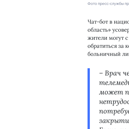
Фото пресс-службы пр
Чат-бот в нац
область» усове
жители могут с
обратиться за 
больничный ли
– Врач ч
телемед
может п
нетрудос
потребу
закрыти