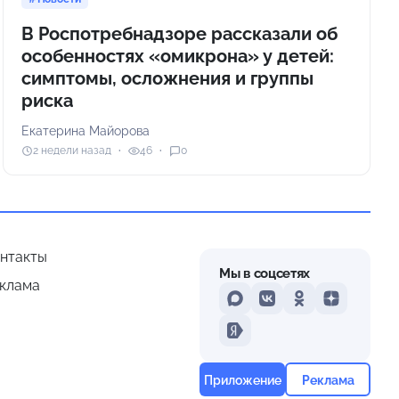
В Роспотребнадзоре рассказали об
особенностях «омикрона» у детей:
симптомы, осложнения и группы
риска
Екатерина Майорова
2 недели назад
46
0
нтакты
Мы в соцсетях
клама
MAX
VKontakte
Odnoklassniki
Dzen
Yandex
Приложение
Реклама