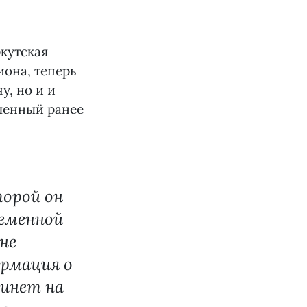
кутская
иона, теперь
у, но и и
мленный ранее
орой он
еменной
не
ормация о
бинет на