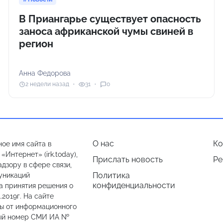
В Приангарье существует опасность
заноса африканской чумы свиней в
регион
Анна Федорова
2 недели назад
31
0
О нас
Ко
ое имя сайта в
Интернет» (irk.today),
Прислать новость
Ре
дзору в сфере связи,
Политика
уникаций
конфиденциальности
а принятия решения о
.2019г. На сайте
лы от информационного
ный номер СМИ ИА №