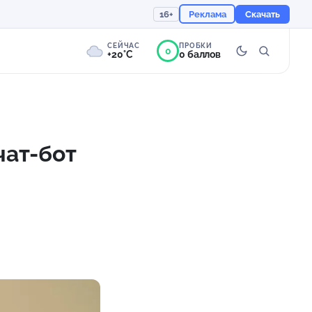
16+
Реклама
Скачать
СЕЙЧАС
ПРОБКИ
0
+20°C
0 баллов
0°
Пасмурно
Ощущается как +20
чат-бот
758 мм
92%