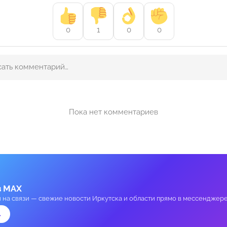
0
1
0
0
Пока нет комментариев
в MAX
и на связи — свежие новости Иркутска и области прямо в мессенджере
→