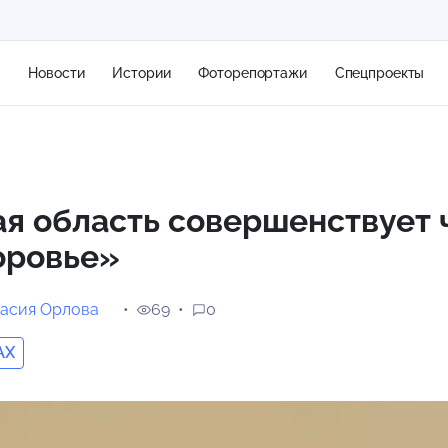
я
Новости
Истории
Фоторепортажи
Спецпроекты
+2
я область совершенствует 
оровье»
14 м/с
асия Орлова
69
0
AX