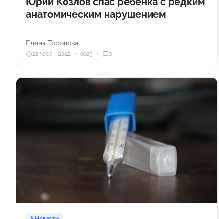
Юрий Козлов спас ребенка с редким
анатомическим нарушением
Елена Торопова
22 часа назад
25
0
Новости