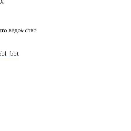
ия
что ведомство
obl_bot