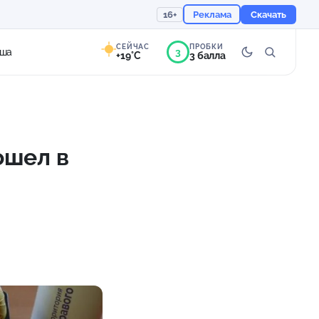
16+
Реклама
Скачать
СЕЙЧАС
ПРОБКИ
3
ша
+19°C
3 балла
9°
Ясно
Ощущается как +19
ошел в
760 мм
58%