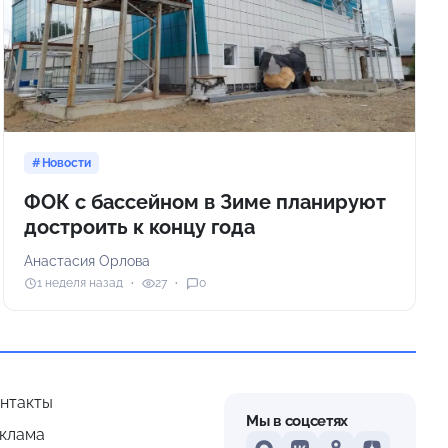
Новости
ФОК с бассейном в Зиме планируют
достроить к концу года
Анастасия Орлова
1 неделя назад
27
0
нтакты
Мы в соцсетях
клама