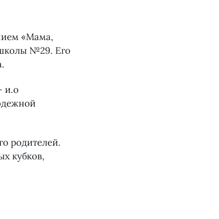
нием «Мама,
 школы №29. Его
.
 и.о
лодежной
го родителей.
х кубков,