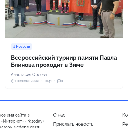
Новости
Всероссийский турнир памяти Павла
Блинова проходит в Зиме
Анастасия Орлова
1 неделя назад
41
0
О нас
Ко
ое имя сайта в
Интернет» (irk.today),
Прислать новость
Ре
дзору в сфере связи,