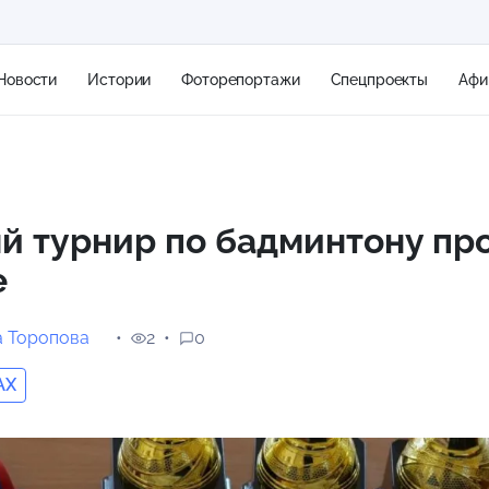
Новости
Истории
Фоторепортажи
Спецпроекты
Афи
+1
й турнир по бадминтону пр
е
5 м/с
а Торопова
2
0
AX