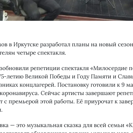
ов в Иркутске разработал планы на новый сезон
телям четыре спектакля.
озобновили репетиции спектакля «Милосердие п
5-летию Великой Победы и Году Памяти и Слав
узниках концлагерей. Постановку готовили к 9 м
коронавируса. Сейчас артисты завершают репет
т с премьерой этой работы. Её приурочат к зав
.
вка — это музыкальная сказка для всей семьи «Ко