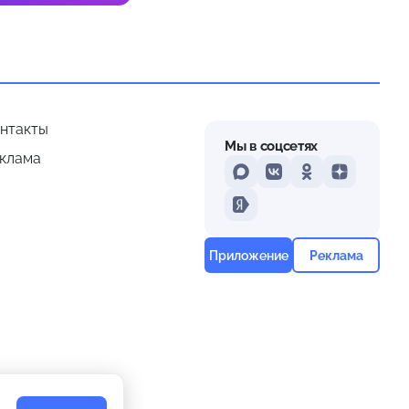
нтакты
Мы в соцсетях
клама
MAX
VKontakte
Odnoklassniki
Dzen
Yandex
Приложение
Реклама