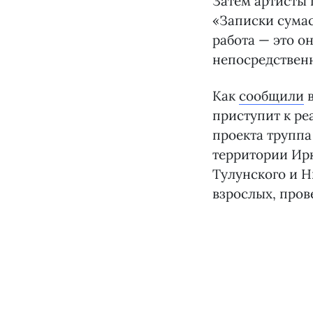
Затем артисты 
«Записки сумас
работа — это о
непосредственн
Как
сообщили
в
приступит к ре
проекта труппа
территории Ирк
Тулунского и Н
взрослых, пров