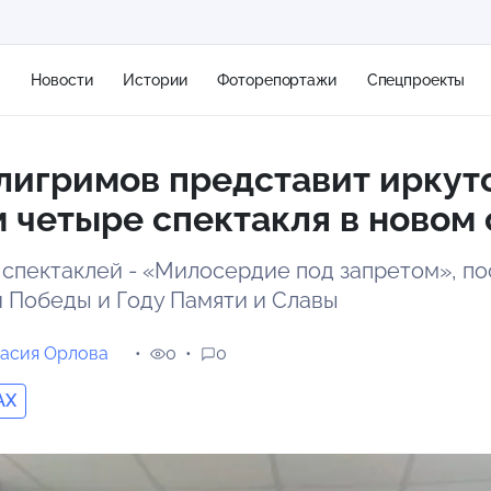
я
Новости
Истории
Фоторепортажи
Спецпроекты
лигримов представит иркут
+2
 четыре спектакля в новом 
 спектаклей - «Милосердие под запретом», п
13 м/с
 Победы и Году Памяти и Славы
асия Орлова
0
0
AX