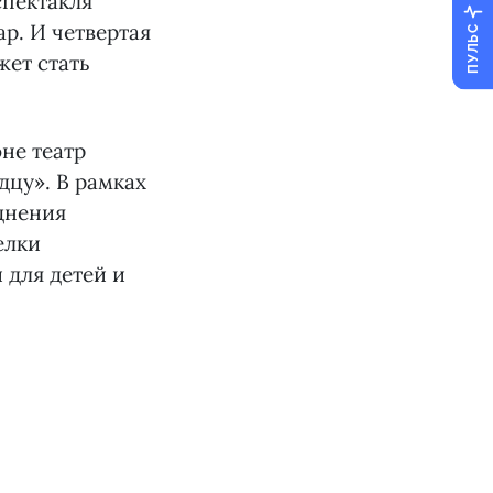
спектакля
р. И четвертая
ПУЛЬС
жет стать
не театр
дцу». В рамках
днения
елки
 для детей и