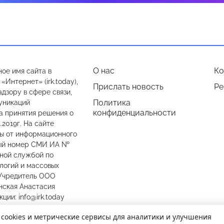
О нас
Ко
ое имя сайта в
Интернет» (irk.today),
Прислать новость
Ре
дзору в сфере связи,
Политика
уникаций
конфиденциальности
а принятия решения о
.2019г. На сайте
лы от информационного
ный номер СМИ ИА №
ьной службой по
логий и массовых
 Учредитель ООО
нская Анастасия
ии: info@irk.today
774487
 cookies и метрические сервисы для аналитики и улучшения