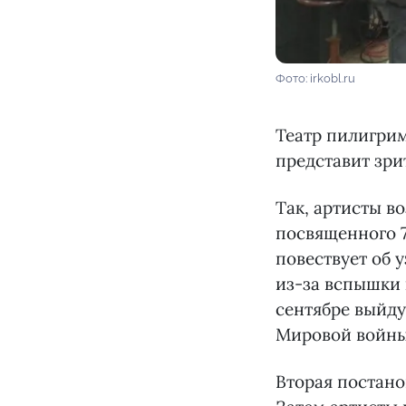
Фото: irkobl.ru
Театр пилигрим
представит зри
Так, артисты в
посвященного 7
повествует об 
из-за вспышки 
сентябре выйду
Мировой войны
Вторая постано