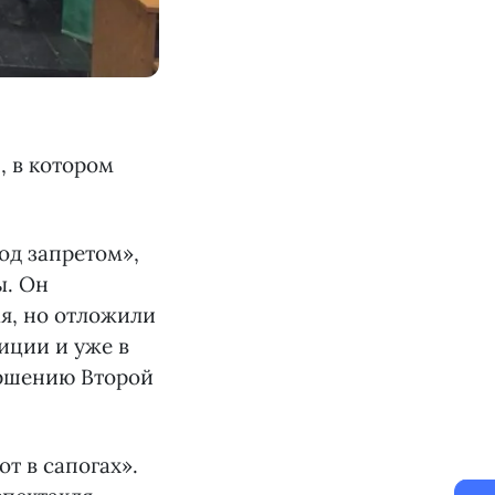
, в котором
од запретом»,
ы. Он
ая, но отложили
иции и уже в
ершению Второй
т в сапогах».