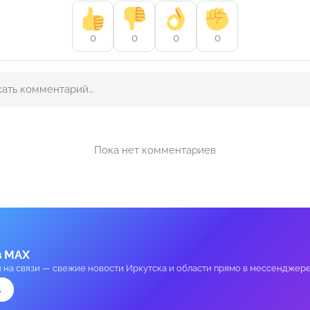
0
0
0
0
Пока нет комментариев
в MAX
и на связи — свежие новости Иркутска и области прямо в мессенджере
→