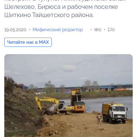
Шелехово, Бирюса и рабочем поселке
Шиткино Тайшетского района.
19.05.2020
Мифический редактор
0
0
Читайте нас в MAX