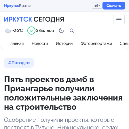
Иркутск
Братск
16+
Скачать
+20°C
0 баллов
0
Главная
Новости
Истории
Фоторепортажи
Спе
Паводки
Пять проектов дамб в
Приангарье получили
положительные заключения
на строительство
Одобрение получили проекты, которые
построят в Тулуне, Нижнеудинске, селах