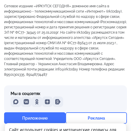
Сетевое издание «ИРКУТСК СЕГОДНЯ» доменное имя сайта в
информационно - телекоммуникационной сети «Интернет» (irk.today),
зарегистрировано Федеральной службой по надзору в сфере связи,
информационных технологий и массовых коммуникаций (Роскомнадзор),
регистрационный номер и дата принятия решения о регистрации: серия
ЭЛ № ФС77- 74945 от 25.01.2019г. На сайте irk.today размещаются в том
числе и материалы от информационного агентства «Иркутск Сегодня»
(регистрационный номер СМИ ИА № ФС77-85643 от 21 июля 2023 г.,
выдан Федеральной службой по надзору в сфере связи,
информационных технологий и массовых коммуникаций) с
соответствующей пометкой. Учредитель ООО «Иркутск Сегодня».
Главный редактор - Украинская Анастасия Владимировна. Адрес
электронной почты редакции: info@irk.today Номер телефона редакции:
89501301335, 89148774487
Мы в соцсетях
MAX
VKontakte
Odnoklassniki
Dzen
Yandex
+20°
Пасмурно
Приложение
Реклама
Ощущается как +20
Сайт использует cookies и метрические сервисы для