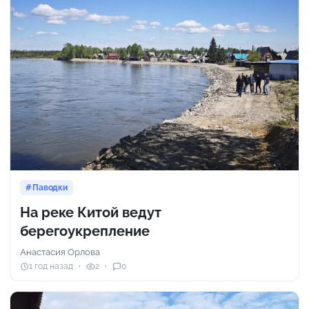
Паводки
На реке Китой ведут
берегоукрепление
Анастасия Орлова
1 год назад
2
0