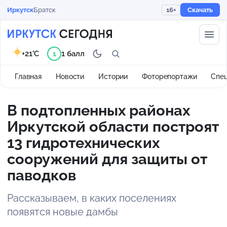
Иркутск
Братск
16+
Скачать
+21°C
1 балл
1
Главная
Новости
Истории
Фоторепортажи
Спе
В подтопленных районах
Иркутской области построят
13 гидротехнических
сооружений для защиты от
паводков
Рассказываем, в каких поселениях
появятся новые дамбы