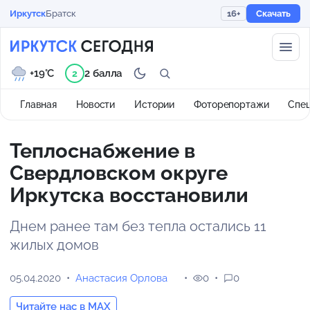
Иркутск
Братск
16+
Скачать
+19°C
2 балла
2
Главная
Новости
Истории
Фоторепортажи
Спе
Теплоснабжение в
Свердловском округе
Иркутска восстановили
Днем ранее там без тепла остались 11
жилых домов
05.04.2020
Анастасия Орлова
0
0
Читайте нас в MAX