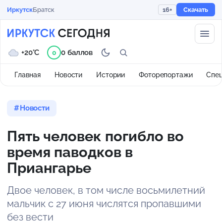
Иркутск
Братск
16+
Скачать
+20°C
0 баллов
0
Главная
Новости
Истории
Фоторепортажи
Спе
Новости
Пять человек погибло во
время паводков в
Приангарье
Двое человек, в том числе восьмилетний
мальчик с 27 июня числятся пропавшими
без вести