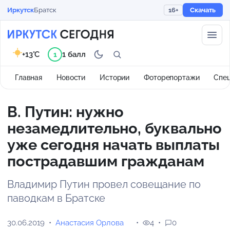
Иркутск
Братск
16+
Скачать
+13°C
1 балл
1
Главная
Новости
Истории
Фоторепортажи
Спе
В. Путин: нужно
незамедлительно, буквально
уже сегодня начать выплаты
пострадавшим гражданам
Владимир Путин провел совещание по
паводкам в Братске
30.06.2019
Анастасия Орлова
4
0