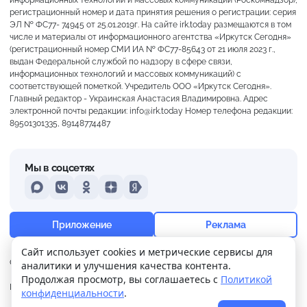
регистрационный номер и дата принятия решения о регистрации: серия
ЭЛ № ФС77- 74945 от 25.01.2019г. На сайте irk.today размещаются в том
числе и материалы от информационного агентства «Иркутск Сегодня»
(регистрационный номер СМИ ИА № ФС77-85643 от 21 июля 2023 г.,
выдан Федеральной службой по надзору в сфере связи,
информационных технологий и массовых коммуникаций) с
соответствующей пометкой. Учредитель ООО «Иркутск Сегодня».
Главный редактор - Украинская Анастасия Владимировна. Адрес
электронной почты редакции: info@irk.today Номер телефона редакции:
89501301335, 89148774487
Мы в соцсетях
MAX
VKontakte
Odnoklassniki
Dzen
Yandex
+12°
Ясно
Приложение
Реклама
Ощущается как +12
Сайт использует cookies и метрические сервисы для
О нас
Контакты
Прислать новость
аналитики и улучшения качества контента.
10 м/с
762 мм
92%
Продолжая просмотр, вы соглашаетесь с
Политикой
Политика
Реклама
конфиденциальности
.
конфиденциальности