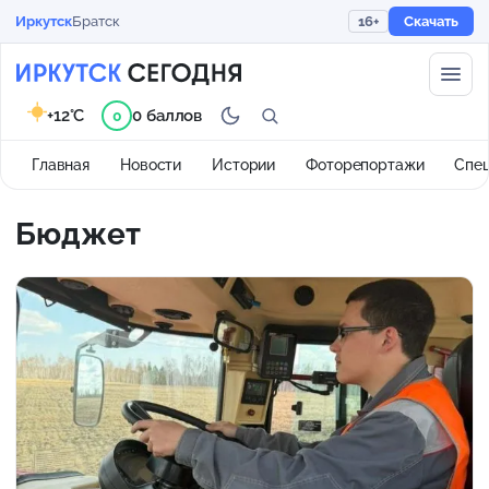
Иркутск
Братск
16+
Скачать
+12°C
0 баллов
0
Главная
Новости
Истории
Фоторепортажи
Спе
Бюджет