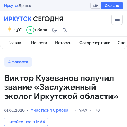
Иркутск
Братск
16+
Скачать
+13°C
1 балл
1
Главная
Новости
Истории
Фоторепортажи
Спе
Новости
Виктор Кузеванов получил
звание «Заслуженный
эколог Иркутской области»
01.06.2026
Анастасия Орлова
53
0
Читайте нас в MAX