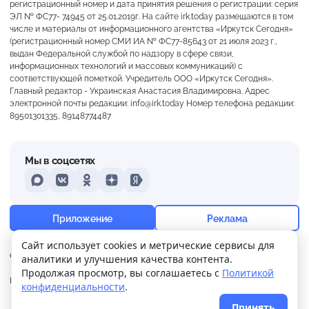
регистрационный номер и дата принятия решения о регистрации: серия
ЭЛ № ФС77- 74945 от 25.01.2019г. На сайте irk.today размещаются в том
числе и материалы от информационного агентства «Иркутск Сегодня»
(регистрационный номер СМИ ИА № ФС77-85643 от 21 июля 2023 г.,
выдан Федеральной службой по надзору в сфере связи,
информационных технологий и массовых коммуникаций) с
соответствующей пометкой. Учредитель ООО «Иркутск Сегодня».
Главный редактор - Украинская Анастасия Владимировна. Адрес
электронной почты редакции: info@irk.today Номер телефона редакции:
89501301335, 89148774487
Мы в соцсетях
MAX
VKontakte
Odnoklassniki
Dzen
Yandex
+13°
Ясно
Приложение
Реклама
Ощущается как +13
Сайт использует cookies и метрические сервисы для
О нас
Контакты
Прислать новость
аналитики и улучшения качества контента.
10 м/с
762 мм
92%
Продолжая просмотр, вы соглашаетесь с
Политикой
Политика
Реклама
конфиденциальности
.
конфиденциальности
Принять