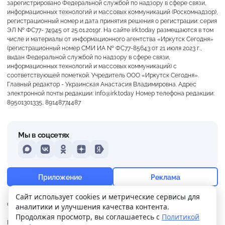
зарегистрировано Федеральной службой по надзору в сфере связи,
информационных технологий и массовых коммуникаций (Роскомнадзор),
регистрационный номер и дата принятия решения о регистрации: серия
ЭЛ № ФС77- 74945 от 25.01.2019г. На сайте irk.today размещаются в том
числе и материалы от информационного агентства «Иркутск Сегодня»
(регистрационный номер СМИ ИА № ФС77-85643 от 21 июля 2023 г.,
выдан Федеральной службой по надзору в сфере связи,
информационных технологий и массовых коммуникаций) с
соответствующей пометкой. Учредитель ООО «Иркутск Сегодня».
Главный редактор - Украинская Анастасия Владимировна. Адрес
электронной почты редакции: info@irk.today Номер телефона редакции:
89501301335, 89148774487
Мы в соцсетях
MAX
VKontakte
Odnoklassniki
Dzen
Yandex
+29°
Ясно
Приложение
Реклама
Ощущается как +29
Сайт использует cookies и метрические сервисы для
О нас
Контакты
Прислать новость
аналитики и улучшения качества контента.
10 м/с
755 мм
53%
Продолжая просмотр, вы соглашаетесь с
Политикой
Политика
Реклама