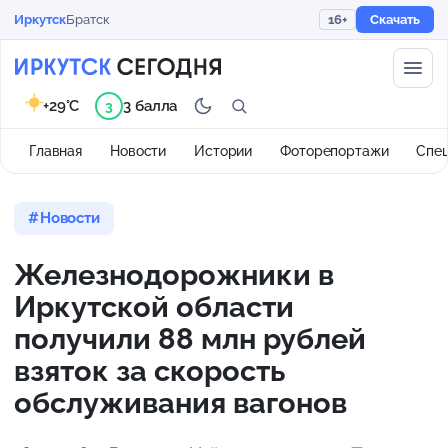
Иркутск
Братск
16+
Скачать
+29°C
3 балла
3
Главная
Новости
Истории
Фоторепортажи
Спе
Новости
Железнодорожники в
Иркутской области
получили 88 млн рублей
взяток за скорость
обслуживания вагонов