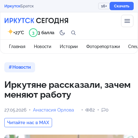
Иркутск
Братск
16+
Скачать
+27°C
3 балла
3
Главная
Новости
Истории
Фоторепортажи
Спе
Новости
Иркутяне рассказали, зачем
меняют работу
27.05.2026
Анастасия Орлова
82
0
Читайте нас в MAX