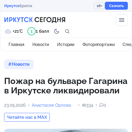
Иркутск
Братск
16+
Скачать
+21°C
1 балл
1
Главная
Новости
Истории
Фоторепортажи
Спе
Новости
Пожар на бульваре Гагарина
в Иркутске ликвидировали
23.05.2026
Анастасия Орлова
334
0
Читайте нас в MAX