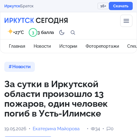
Иркутск
Братск
16+
Скачать
+27°C
3 балла
3
Главная
Новости
Истории
Фоторепортажи
Спе
Новости
За сутки в Иркутской
области произошло 13
пожаров, один человек
погиб в Усть-Илимске
19.05.2026
Екатерина Майорова
34
0