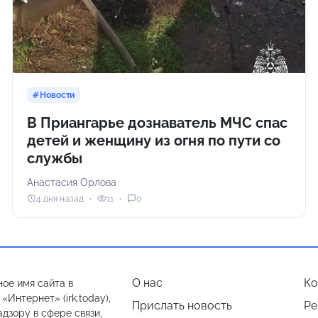
Новости
В Приангарье дознаватель МЧС спас
детей и женщину из огня по пути со
службы
Анастасия Орлова
4 дня назад
11
0
О нас
Ко
ое имя сайта в
Интернет» (irk.today),
Прислать новость
Ре
дзору в сфере связи,