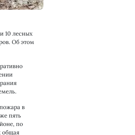
и 10 лесных
ров. Об этом
еративно
шении
орания
емель.
 пожара в
кже пять
йоне, по
х общая