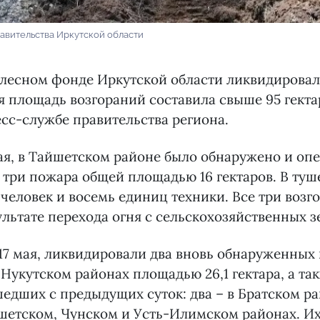
авительства Иркутской области
 в лесном фонде Иркутской области ликвидировал
 площадь возгораний составила свыше 95 гекта
сс-службе правительства региона.
мая, в Тайшетском районе было обнаружено и оп
три пожара общей площадью 16 гектаров. В ту
 человек и восемь единиц техники. Все три возг
ультате перехода огня с сельскохозяйственных з
 17 мая, ликвидировали два вновь обнаруженных
Нукутском районах площадью 26,1 гектара, а та
едших с предыдущих суток: два – в Братском ра
шетском, Чунском и Усть-Илимском районах. И