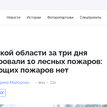
я
Новости
Истории
Фоторепортажи
Спецпроекты
+2
кой области за три дня
овали 10 лесных пожаров:
13 м/с
ющих пожаров нет
ерина Майорова
11
0
AX