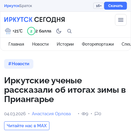
Иркутск
Братск
16+
Скачать
+21°C
2 балла
2
Главная
Новости
Истории
Фоторепортажи
Спе
Новости
Иркутские ученые
рассказали об итогах зимы в
Приангарье
04.03.2026
Анастасия Орлова
9
0
Читайте нас в MAX