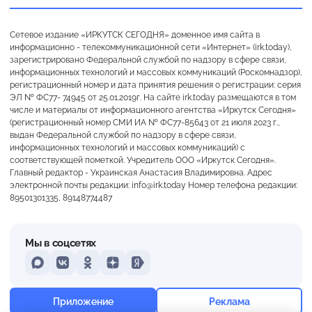
Сетевое издание «ИРКУТСК СЕГОДНЯ» доменное имя сайта в
информационно - телекоммуникационной сети «Интернет» (irk.today),
зарегистрировано Федеральной службой по надзору в сфере связи,
информационных технологий и массовых коммуникаций (Роскомнадзор),
регистрационный номер и дата принятия решения о регистрации: серия
ЭЛ № ФС77- 74945 от 25.01.2019г. На сайте irk.today размещаются в том
числе и материалы от информационного агентства «Иркутск Сегодня»
(регистрационный номер СМИ ИА № ФС77-85643 от 21 июля 2023 г.,
выдан Федеральной службой по надзору в сфере связи,
информационных технологий и массовых коммуникаций) с
соответствующей пометкой. Учредитель ООО «Иркутск Сегодня».
Главный редактор - Украинская Анастасия Владимировна. Адрес
электронной почты редакции: info@irk.today Номер телефона редакции:
89501301335, 89148774487
Мы в соцсетях
MAX
VKontakte
Odnoklassniki
Dzen
Yandex
+13°
Преимущественно ясно
Приложение
Реклама
Ощущается как +13