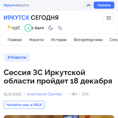
Иркутск
Братск
16+
Скачать
+13°C
1 балл
1
Главная
Новости
Истории
Фоторепортажи
Спе
Новости
Сессия ЗС Иркутской
области пройдет 18 декабря
15.12.2025
Анастасия Орлова
1
0
Читайте нас в MAX