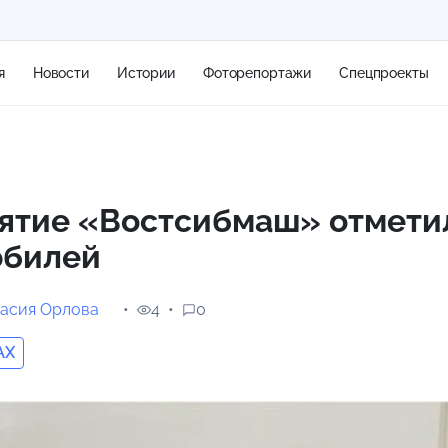
я
Новости
Истории
Фоторепортажи
Спецпроекты
+2
ятие «Востсибмаш» отметил
юбилей
11 м/с
асия Орлова
4
0
AX