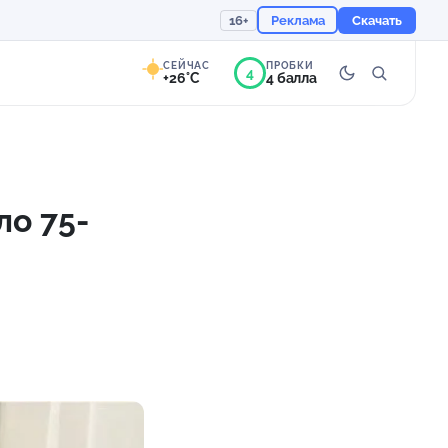
16+
Реклама
Скачать
СЕЙЧАС
ПРОБКИ
4
+26°C
4 балла
6°
Ясно
Ощущается как +26
о 75-
756 мм
66%