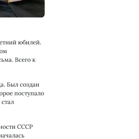
етний юбилей.
ром
ьма. Всего к
да. Был создан
торое поступало
 стал
нности СССР
началась