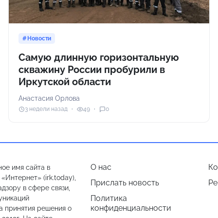
Новости
Самую длинную горизонтальную
скважину России пробурили в
Иркутской области
Анастасия Орлова
3 недели назад
49
0
О нас
Ко
ое имя сайта в
Интернет» (irk.today),
Прислать новость
Ре
дзору в сфере связи,
Политика
уникаций
конфиденциальности
а принятия решения о