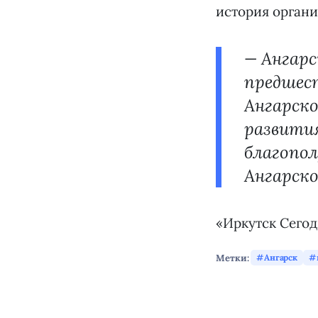
история органи
— Ангарс
предшес
Ангарск
развития
благопол
Ангарско
«Иркутск Сего
Метки:
Ангарск