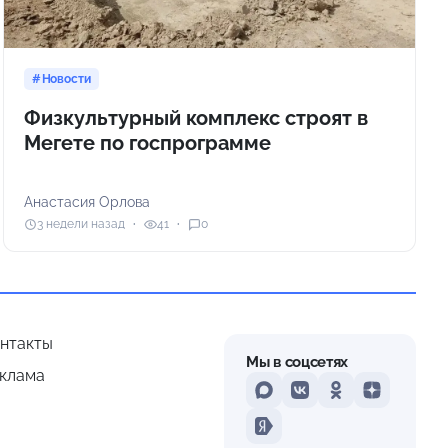
Новости
Физкультурный комплекс строят в
Мегете по госпрограмме
Анастасия Орлова
3 недели назад
41
0
нтакты
Мы в соцсетях
клама
MAX
VKontakte
Odnoklassniki
Dzen
Yandex