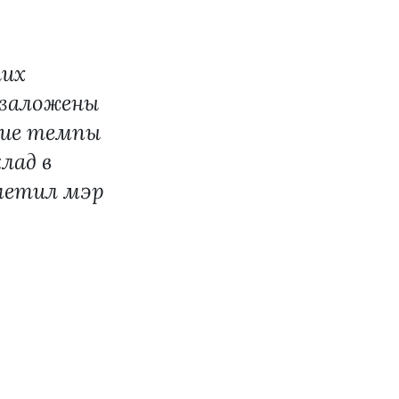
ших
 заложены
кие темпы
лад в
тметил мэр