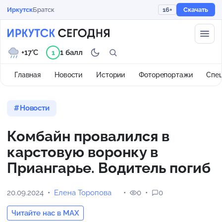
Иркутск
Братск
16+
Скачать
+17°C
1 балл
1
Главная
Новости
Истории
Фоторепортажи
Спе
Новости
Комбайн провалился в
карстовую воронку в
Приангарье. Водитель погиб
20.09.2024
Елена Торопова
0
0
Читайте нас в MAX