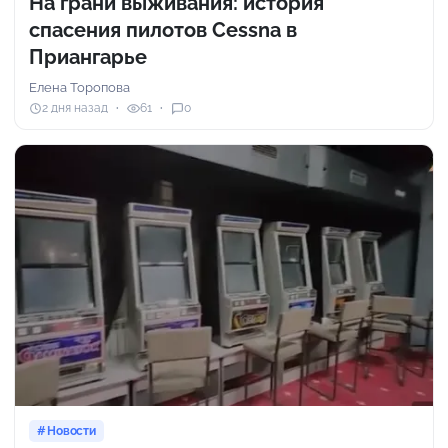
На грани выживания: история
спасения пилотов Cessna в
Приангарье
Елена Торопова
2 дня назад
61
0
Новости