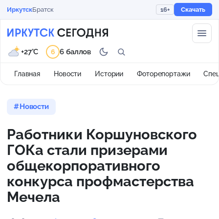
Иркутск
Братск
16+
Скачать
+27°C
6 баллов
6
Главная
Новости
Истории
Фоторепортажи
Спе
Новости
Работники Коршуновского
ГОКа стали призерами
общекорпоративного
конкурса профмастерства
Мечела