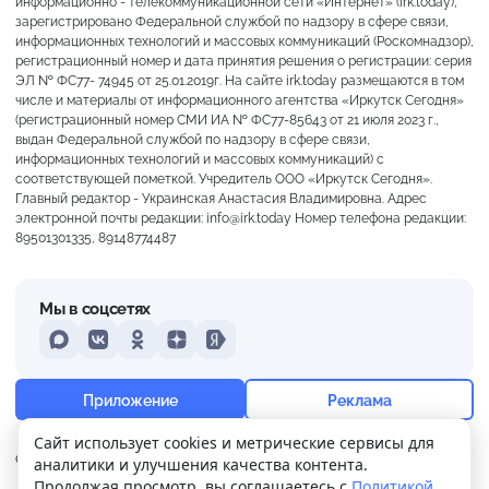
информационно - телекоммуникационной сети «Интернет» (irk.today),
зарегистрировано Федеральной службой по надзору в сфере связи,
информационных технологий и массовых коммуникаций (Роскомнадзор),
регистрационный номер и дата принятия решения о регистрации: серия
ЭЛ № ФС77- 74945 от 25.01.2019г. На сайте irk.today размещаются в том
числе и материалы от информационного агентства «Иркутск Сегодня»
(регистрационный номер СМИ ИА № ФС77-85643 от 21 июля 2023 г.,
выдан Федеральной службой по надзору в сфере связи,
информационных технологий и массовых коммуникаций) с
соответствующей пометкой. Учредитель ООО «Иркутск Сегодня».
Главный редактор - Украинская Анастасия Владимировна. Адрес
электронной почты редакции: info@irk.today Номер телефона редакции:
89501301335, 89148774487
Мы в соцсетях
MAX
VKontakte
Odnoklassniki
Dzen
Yandex
+27°
Переменная облачность
Приложение
Реклама
Ощущается как +27
Сайт использует cookies и метрические сервисы для
О нас
Контакты
Прислать новость
аналитики и улучшения качества контента.
12 м/с
754 мм
64%
Продолжая просмотр, вы соглашаетесь с
Политикой