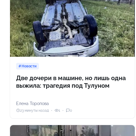
Новости
Две дочери в машине, но лишь одна
выжила: трагедия под Тулуном
Елена Торопова
23 минуты назад
1
0