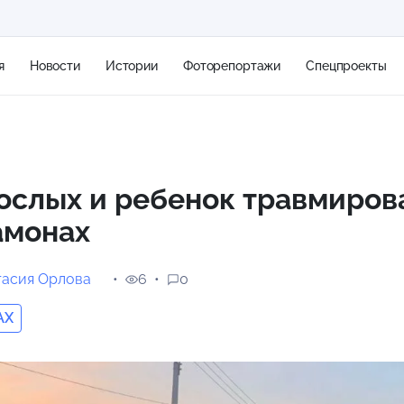
я
Новости
Истории
Фоторепортажи
Спецпроекты
+2
ослых и ребенок травмиров
амонах
11 м/с
тасия Орлова
6
0
AX