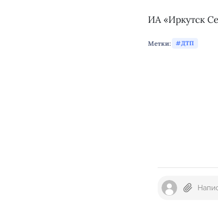
ИА «Иркутск С
Метки:
ДТП