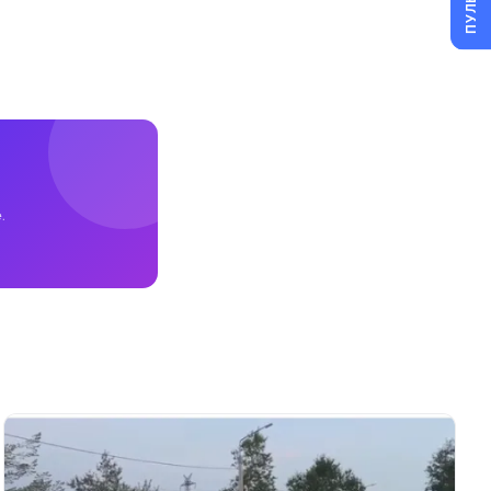
ПУЛЬС
.