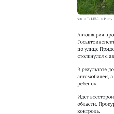
Фото ГУ МВД по Иркут
Автоавария про
Госавтоинспект
по улице Придо
столкнулся с а
В результате д
автомобилей, а
ребенок.
Идет всесторон
области. Проку
контроль.