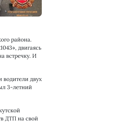
ого района.
1043», двигаясь
а встречку. И
и водители двух
ыл 3-летний
кутской
тв ДТП на свой