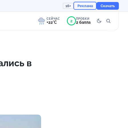
16+
Реклама
Скачать
СЕЙЧАС
ПРОБКИ
2
+22°C
2 балла
2°
Слабая морось
Ощущается как +22
ались в
759 мм
67%