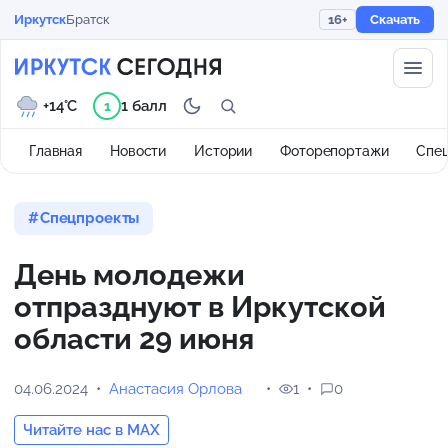
Иркутск
Братск
16+
Скачать
+14°C
1 балл
1
Главная
Новости
Истории
Фоторепортажи
Спе
Спецпроекты
День молодежи
отпразднуют в Иркутской
области 29 июня
04.06.2024
Анастасия Орлова
1
0
Читайте нас в MAX