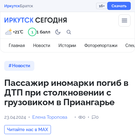
Иркутск
Братск
16+
Скачать
+21°C
1 балл
1
Главная
Новости
Истории
Фоторепортажи
Спе
Новости
Пассажир иномарки погиб в
ДТП при столкновении с
грузовиком в Приангарье
23.04.2024
Елена Торопова
0
0
Читайте нас в MAX