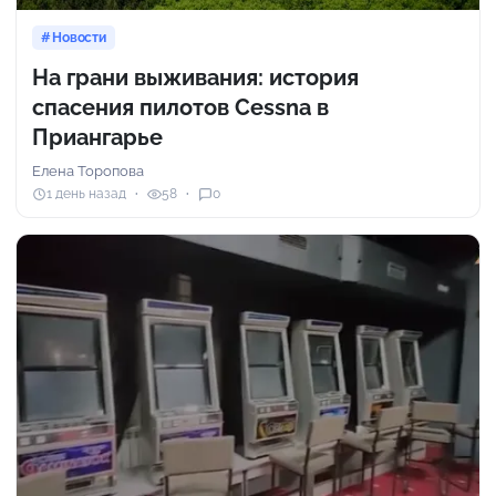
Новости
На грани выживания: история
спасения пилотов Cessna в
Приангарье
Елена Торопова
1 день назад
58
0