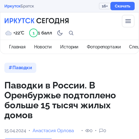
Иркутск
Братск
16+
Скачать
+22°C
1 балл
1
Главная
Новости
Истории
Фоторепортажи
Спе
Паводки
Паводки в России. В
Оренбуржье подтоплено
больше 15 тысяч жилых
домов
15.04.2024
Анастасия Орлова
0
0