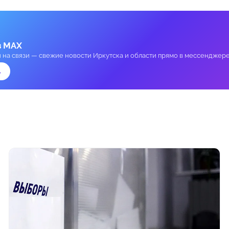
в MAX
и на связи — свежие новости Иркутска и области прямо в мессенджере
→