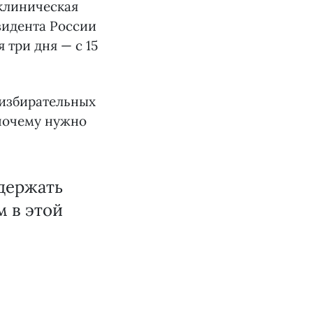
клиническая
зидента России
 три дня — с 15
избирательных
 почему нужно
ддержать
м в этой