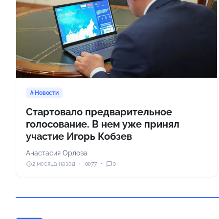
Новости
Стартовало предварительное
голосование. В нем уже принял
участие Игорь Кобзев
Анастасия Орлова
2 месяца назад
77
0