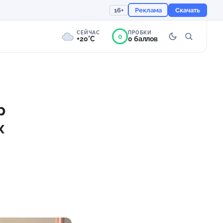
16+
Реклама
Скачать
СЕЙЧАС
ПРОБКИ
0
+20°C
0 баллов
0°
Пасмурно
Ощущается как +20
р
х
756 мм
79%