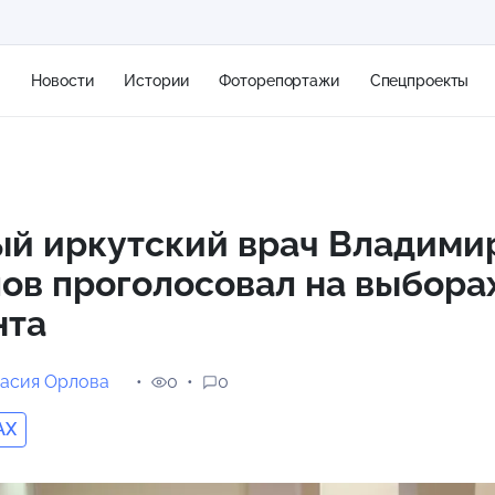
я
Новости
Истории
Фоторепортажи
Спецпроекты
+2
ый иркутский врач Владими
ов проголосовал на выбора
11 м/с
нта
асия Орлова
0
0
AX