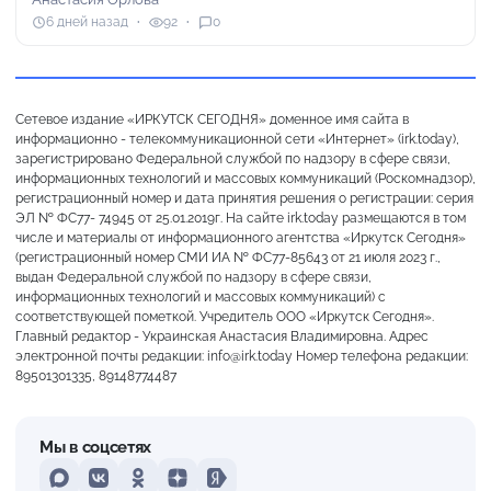
6 дней назад
92
0
Сетевое издание «ИРКУТСК СЕГОДНЯ» доменное имя сайта в
информационно - телекоммуникационной сети «Интернет» (irk.today),
зарегистрировано Федеральной службой по надзору в сфере связи,
информационных технологий и массовых коммуникаций (Роскомнадзор),
регистрационный номер и дата принятия решения о регистрации: серия
ЭЛ № ФС77- 74945 от 25.01.2019г. На сайте irk.today размещаются в том
числе и материалы от информационного агентства «Иркутск Сегодня»
(регистрационный номер СМИ ИА № ФС77-85643 от 21 июля 2023 г.,
выдан Федеральной службой по надзору в сфере связи,
информационных технологий и массовых коммуникаций) с
соответствующей пометкой. Учредитель ООО «Иркутск Сегодня».
Главный редактор - Украинская Анастасия Владимировна. Адрес
электронной почты редакции: info@irk.today Номер телефона редакции:
89501301335, 89148774487
Мы в соцсетях
MAX
VKontakte
Odnoklassniki
Dzen
Yandex