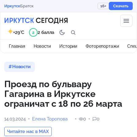
Иркутск
Братск
16+
Скачать
+29°C
2 балла
2
Главная
Новости
Истории
Фоторепортажи
Спе
Новости
Проезд по бульвару
Гагарина в Иркутске
ограничат с 18 по 26 марта
14.03.2024
Елена Торопова
0
0
Читайте нас в MAX