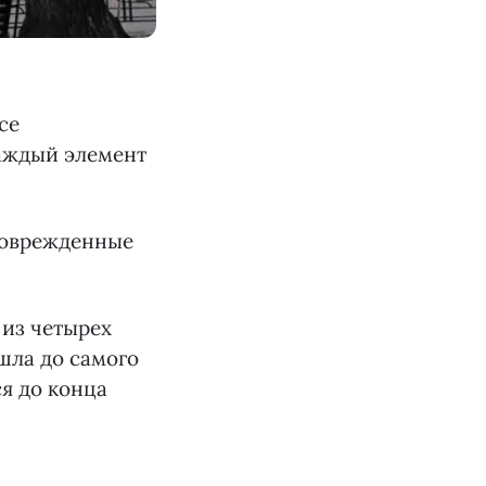
се
каждый элемент
 поврежденные
 из четырех
шла до самого
ся до конца