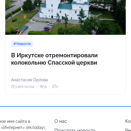
Новости
В Иркутске отремонтировали
колокольню Спасской церкви
Анастасия Орлова
3 дня назад
31
0
О нас
Ко
ое имя сайта в
Интернет» (irk.today),
Прислать новость
Ре