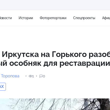
овости
Истории
Фоторепортажи
Спецпроекты
Афи
+1
 Иркутска на Горького разо
й особняк для реставраци
0 м/с
 Торопова
1
0
AX