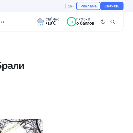
16+
Реклама
Скачать
СЕЙЧАС
ПРОБКИ
0
ша
+18°C
0 баллов
8°
Сильная морось
Ощущается как +18
брали
и
757 мм
94%