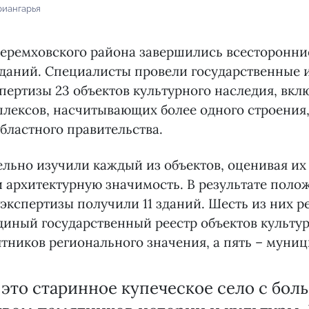
риангарья
Черемховского района завершились всесторонни
зданий. Специалисты провели государственные 
пертизы 23 объектов культурного наследия, вклю
плексов, насчитывающих более одного строения
бластного правительства.
льно изучили каждый из объектов, оценивая их
 архитектурную значимость. В результате пол
экспертизы получили 11 зданий. Шесть из них 
иный государственный реестр объектов культу
ятников регионального значения, а пять – муни
 это старинное купеческое село с бо