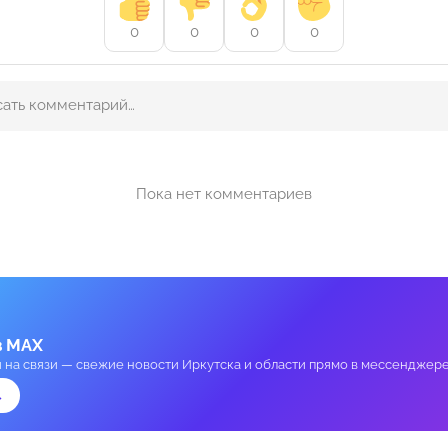
0
0
0
0
Пока нет комментариев
в MAX
и на связи — свежие новости Иркутска и области прямо в мессенджере
→