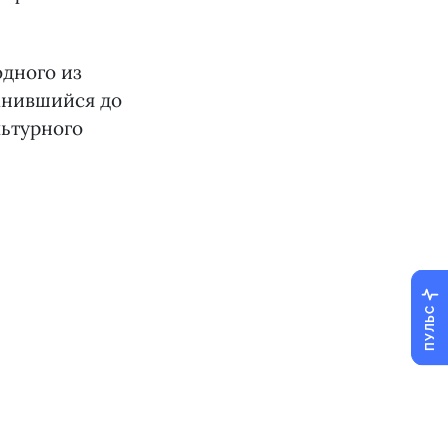
одного из
анившийся до
льтурного
ПУЛЬС