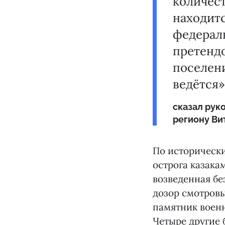
количест
находитс
федераль
претендо
поселени
ведётся»
сказал рук
региону Ви
По исторически
острога казака
возведенная бе
дозор смотровы
памятник военн
Четыре другие