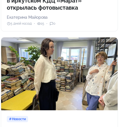
в иркутском КДЦ «Марат»
открылась фотовыставка
Екатерина Майорова
5 дней назад
15
0
Новости