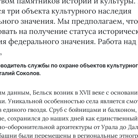
вом памятников истории и культуры.
я три объекта культурного наследия
ного значения. Мы предполагаем, чт
вать на получение статуса историчес
я федерального значения. Работа над
,
оводитель службы по охране объектов культурног
талий Соколов.
м данным, Бельск возник в XVII веке с основан
ми. Уникальной особенностью села является смо
з единого гвоздя. Сруб с бойницами и балконом,
е, сохранился до наших дней как единственный
о-оборонительной архитектуры от Урала до Дал
 башни были перемещены в региональные этног