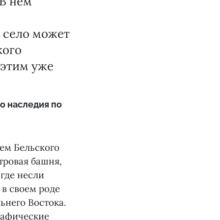
 В нём
о село может
кого
 этим уже
о наследия по
ием Бельского
тровая башня,
 где несли
 в своем роде
ьнего Востока.
рафические