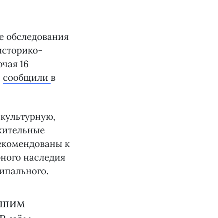
е обследования
историко-
чая 16
,
сообщили
в
 культурную,
ожительные
рекомендованы к
рного наследия
ципального.
льшим