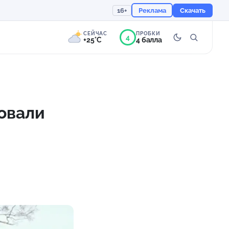
16+
Реклама
Скачать
СЕЙЧАС
ПРОБКИ
4
+25°C
4 балла
5°
Переменная
облачность
овали
Ощущается как +25
754 мм
70%