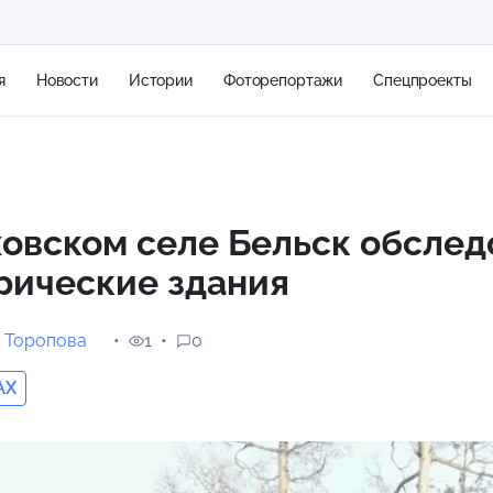
я
Новости
Истории
Фоторепортажи
Спецпроекты
+2
овском селе Бельск обслед
рические здания
15 м/с
 Торопова
1
0
AX