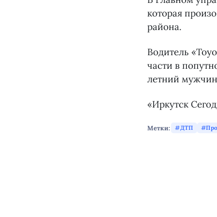
которая произо
района.
Водитель «Toyo
части в попутн
летний мужчина
«Иркутск Сего
Метки:
ДТП
Про