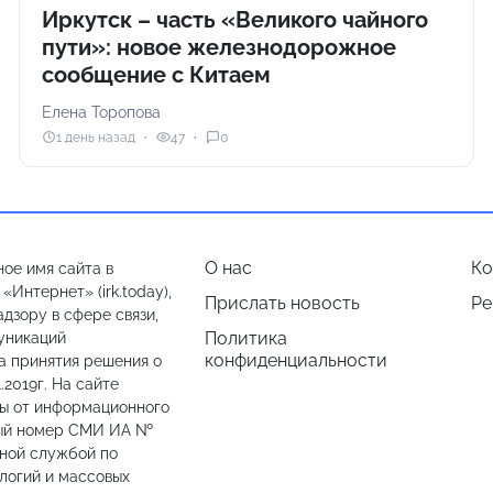
Иркутск – часть «Великого чайного
пути»: новое железнодорожное
сообщение с Китаем
Елена Торопова
1 день назад
47
0
О нас
Ко
ое имя сайта в
Интернет» (irk.today),
Прислать новость
Ре
дзору в сфере связи,
Политика
уникаций
конфиденциальности
а принятия решения о
.2019г. На сайте
лы от информационного
ный номер СМИ ИА №
ьной службой по
логий и массовых