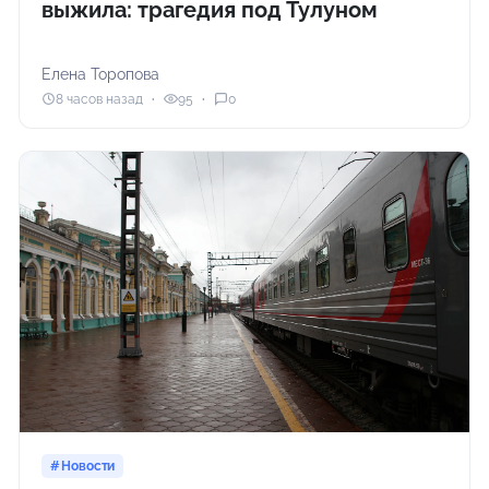
выжила: трагедия под Тулуном
Елена Торопова
8 часов назад
95
0
Новости