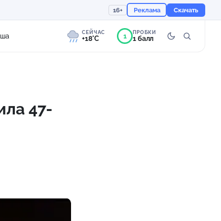
16+
Реклама
Скачать
СЕЙЧАС
ПРОБКИ
1
иша
+18°C
1 балл
8°
Сильная морось
Ощущается как +18
ила 47-
758 мм
93%