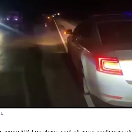
ВД
авлении МВД по Иркутской области
сообщили
об