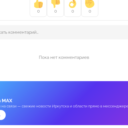
0
0
0
0
Пока нет комментариев
в MAX
и на связи — свежие новости Иркутска и области прямо в мессенджере
→