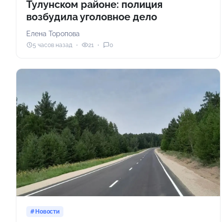
Тулунском районе: полиция
возбудила уголовное дело
Елена Торопова
5 часов назад
21
0
Новости