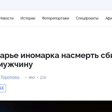
Новости
Истории
Фоторепортажи
Спецпроекты
Аф
+1
арье иномарка насмерть сб
 мужчину
0 м/с
 Торопова
0
0
AX