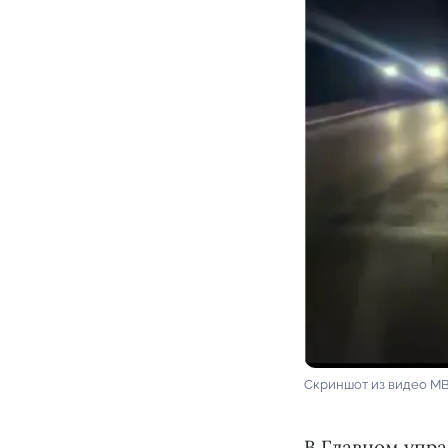
Скриншот из видео М
В Главном упр