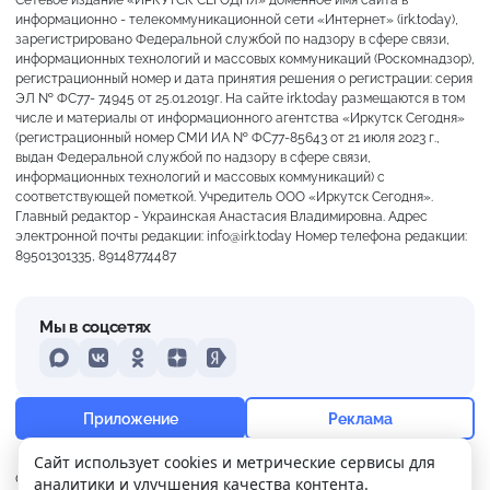
информационно - телекоммуникационной сети «Интернет» (irk.today),
зарегистрировано Федеральной службой по надзору в сфере связи,
информационных технологий и массовых коммуникаций (Роскомнадзор),
регистрационный номер и дата принятия решения о регистрации: серия
ЭЛ № ФС77- 74945 от 25.01.2019г. На сайте irk.today размещаются в том
числе и материалы от информационного агентства «Иркутск Сегодня»
(регистрационный номер СМИ ИА № ФС77-85643 от 21 июля 2023 г.,
выдан Федеральной службой по надзору в сфере связи,
информационных технологий и массовых коммуникаций) с
соответствующей пометкой. Учредитель ООО «Иркутск Сегодня».
Главный редактор - Украинская Анастасия Владимировна. Адрес
электронной почты редакции: info@irk.today Номер телефона редакции:
89501301335, 89148774487
Мы в соцсетях
MAX
VKontakte
Odnoklassniki
Dzen
Yandex
+28°
Ясно
Приложение
Реклама
Ощущается как +28
Сайт использует cookies и метрические сервисы для
О нас
Контакты
Прислать новость
аналитики и улучшения качества контента.