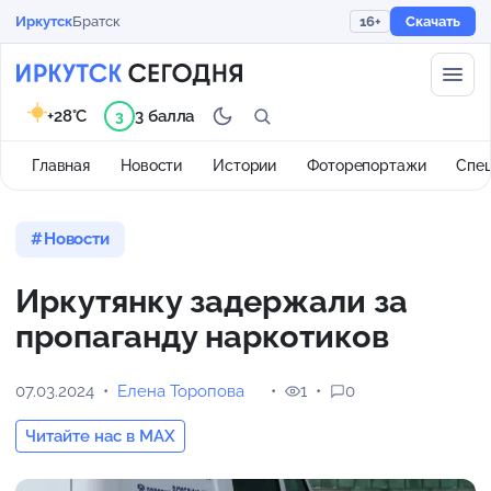
Иркутск
Братск
16+
Скачать
+28°C
3 балла
3
Главная
Новости
Истории
Фоторепортажи
Спе
Новости
Иркутянку задержали за
пропаганду наркотиков
07.03.2024
Елена Торопова
1
0
Читайте нас в MAX