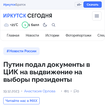
Иркутск
Братск
16+
Скачать
+21°C
1 балл
1
Главная
Новости
Истории
Фоторепортажи
Спе
Новости России
Путин подал документы в
ЦИК на выдвижение на
выборы президенты
19.12.2023
Анастасия Орлова
1
0
Читайте нас в MAX