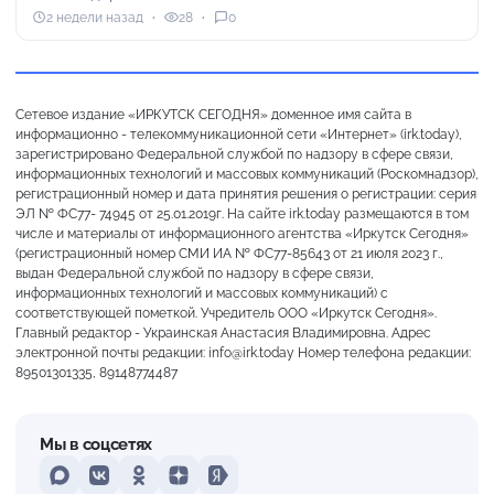
2 недели назад
28
0
Сетевое издание «ИРКУТСК СЕГОДНЯ» доменное имя сайта в
информационно - телекоммуникационной сети «Интернет» (irk.today),
зарегистрировано Федеральной службой по надзору в сфере связи,
информационных технологий и массовых коммуникаций (Роскомнадзор),
регистрационный номер и дата принятия решения о регистрации: серия
ЭЛ № ФС77- 74945 от 25.01.2019г. На сайте irk.today размещаются в том
числе и материалы от информационного агентства «Иркутск Сегодня»
(регистрационный номер СМИ ИА № ФС77-85643 от 21 июля 2023 г.,
выдан Федеральной службой по надзору в сфере связи,
информационных технологий и массовых коммуникаций) с
соответствующей пометкой. Учредитель ООО «Иркутск Сегодня».
Главный редактор - Украинская Анастасия Владимировна. Адрес
электронной почты редакции: info@irk.today Номер телефона редакции:
89501301335, 89148774487
Мы в соцсетях
MAX
VKontakte
Odnoklassniki
Dzen
Yandex