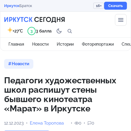
Иркутск
Братск
16+
Скачать
+27°C
3 балла
3
Главная
Новости
Истории
Фоторепортажи
Спе
Новости
Педагоги художественных
школ распишут стены
бывшего кинотеатра
«Марат» в Иркутске
12.12.2023
Елена Торопова
0
0