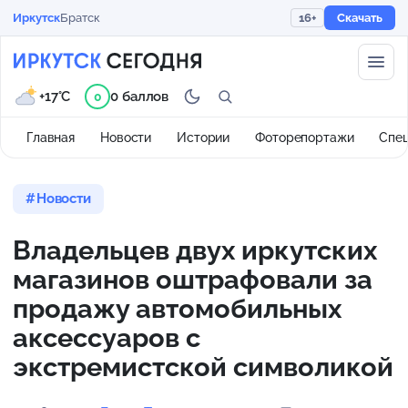
Иркутск
Братск
16+
Скачать
+17°C
0 баллов
0
Главная
Новости
Истории
Фоторепортажи
Спе
Новости
Владельцев двух иркутских
магазинов оштрафовали за
продажу автомобильных
аксессуаров с
экстремистской символикой