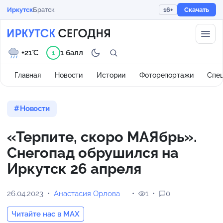
Иркутск
Братск
16+
Скачать
+21°C
1 балл
1
Главная
Новости
Истории
Фоторепортажи
Спе
Новости
«Терпите, скоро МАЯбрь».
Снегопад обрушился на
Иркутск 26 апреля
26.04.2023
Анастасия Орлова
1
0
Читайте нас в MAX