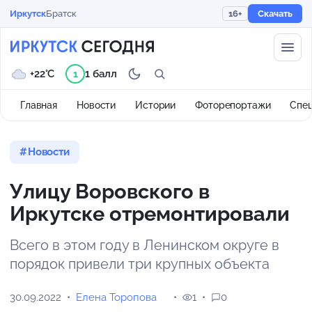
Иркутск
Братск
16+
Скачать
+22°C
1 балл
1
Главная
Новости
Истории
Фоторепортажи
Спе
Новости
Улицу Воровского в
Иркутске отремонтировали
Всего в этом году в Ленинском округе в
порядок привели три крупных объекта
30.09.2022
Елена Торопова
1
0