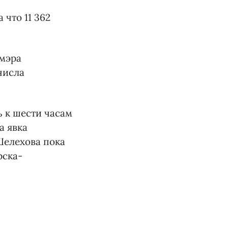
 что 11 362
 мэра
числа
ь к шести часам
а явка
Шелехова пока
рска-