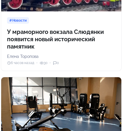
Новости
У мраморного вокзала Слюдянки
появится новый исторический
памятник
Елена Торопова
6 часов назад
30
0