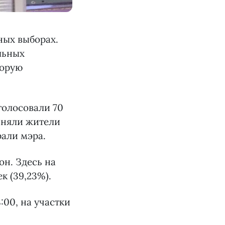
ных выборах.
льных
торую
голосовали 70
иняли жители
рали мэра.
он. Здесь на
к (39,23%).
:00, на участки