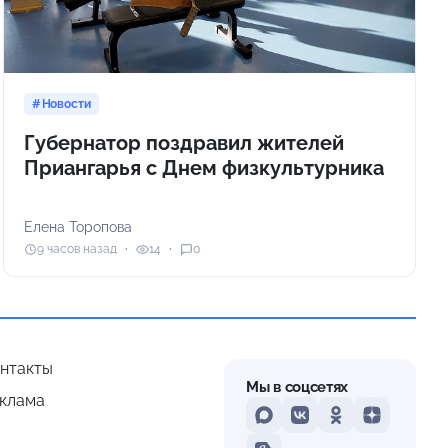
Новости
Губернатор поздравил жителей
Приангарья с Днем физкультурника
Елена Торопова
9 часов назад
14
0
нтакты
Мы в соцсетях
клама
MAX
VKontakte
Odnoklassniki
Dzen