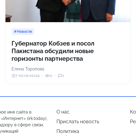
Новости
Губернатор Кобзев и посол
Пакистана обсудили новые
горизонты партнерства
Елена Торопова
7 часов назад
11
0
О нас
Ко
ое имя сайта в
Интернет» (irk.today),
Прислать новость
Ре
дзору в сфере связи,
Политика
уникаций