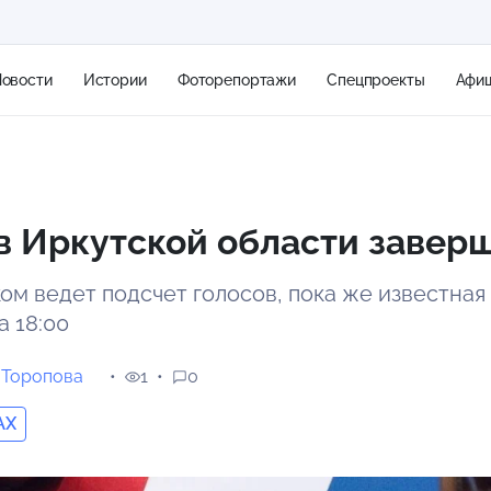
овости
Истории
Фоторепортажи
Спецпроекты
Афи
+1
в Иркутской области завер
6 м/с
ом ведет подсчет голосов, пока же известная 
а 18:00
 Торопова
1
0
AX