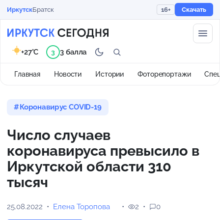
Иркутск
Братск
16+
Скачать
+27°C
3 балла
3
Главная
Новости
Истории
Фоторепортажи
Спе
Коронавирус COVID-19
Число случаев
коронавируса превысило в
Иркутской области 310
тысяч
25.08.2022
Елена Торопова
2
0