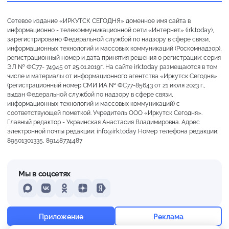
Сетевое издание «ИРКУТСК СЕГОДНЯ» доменное имя сайта в
информационно - телекоммуникационной сети «Интернет» (irk.today),
зарегистрировано Федеральной службой по надзору в сфере связи,
информационных технологий и массовых коммуникаций (Роскомнадзор),
регистрационный номер и дата принятия решения о регистрации: серия
ЭЛ № ФС77- 74945 от 25.01.2019г. На сайте irk.today размещаются в том
числе и материалы от информационного агентства «Иркутск Сегодня»
(регистрационный номер СМИ ИА № ФС77-85643 от 21 июля 2023 г.,
выдан Федеральной службой по надзору в сфере связи,
информационных технологий и массовых коммуникаций) с
соответствующей пометкой. Учредитель ООО «Иркутск Сегодня».
Главный редактор - Украинская Анастасия Владимировна. Адрес
электронной почты редакции: info@irk.today Номер телефона редакции:
89501301335, 89148774487
Мы в соцсетях
MAX
VKontakte
Odnoklassniki
Dzen
Yandex
+27°
Ясно
Приложение
Реклама
Ощущается как +27