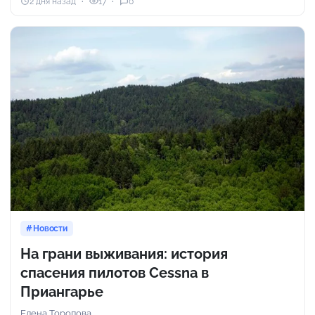
2 дня назад
17
0
Новости
На грани выживания: история
спасения пилотов Cessna в
Приангарье
Елена Торопова