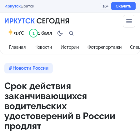
Иркутск
Братск
16+
Скачать
+13°C
1 балл
1
Главная
Новости
Истории
Фоторепортажи
Спе
Новости России
Срок действия
заканчивающихся
водительских
удостоверений в России
продлят