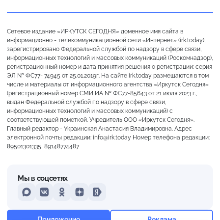
Сетевое издание «ИРКУТСК СЕГОДНЯ» доменное имя сайта в
информационно - телекоммуникационной сети «Интернет» (irk.today),
зарегистрировано Федеральной службой по надзору в сфере связи,
информационных технологий и массовых коммуникаций (Роскомнадзор),
регистрационный номер и дата принятия решения о регистрации: серия
ЭЛ № ФС77- 74945 от 25.01.2019г. На сайте irk.today размещаются в том
числе и материалы от информационного агентства «Иркутск Сегодня»
(регистрационный номер СМИ ИА № ФС77-85643 от 21 июля 2023 г.,
выдан Федеральной службой по надзору в сфере связи,
информационных технологий и массовых коммуникаций) с
соответствующей пометкой. Учредитель ООО «Иркутск Сегодня».
Главный редактор - Украинская Анастасия Владимировна. Адрес
электронной почты редакции: info@irk.today Номер телефона редакции:
89501301335, 89148774487
Мы в соцсетях
MAX
VKontakte
Odnoklassniki
Dzen
Yandex
Преимущественно ясно
Приложение
Реклама