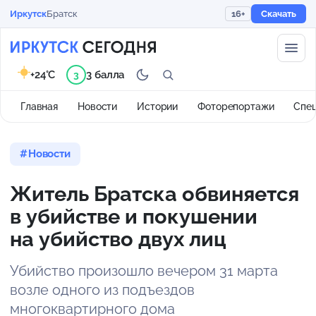
Иркутск
Братск
16+
Скачать
+24°C
3 балла
3
Главная
Новости
Истории
Фоторепортажи
Спе
Новости
Житель Братска обвиняется
в убийстве и покушении
на убийство двух лиц
Убийство произошло вечером 31 марта
возле одного из подъездов
многоквартирного дома