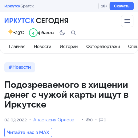
Иркутск
Братск
16+
Скачать
+23°C
4 балла
4
Главная
Новости
Истории
Фоторепортажи
Спе
Новости
Подозреваемого в хищении
денег с чужой карты ищут в
Иркутске
02.03.2022
Анастасия Орлова
0
0
Читайте нас в MAX