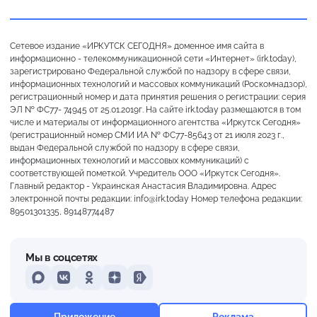
Сетевое издание «ИРКУТСК СЕГОДНЯ» доменное имя сайта в
информационно - телекоммуникационной сети «Интернет» (irk.today),
зарегистрировано Федеральной службой по надзору в сфере связи,
информационных технологий и массовых коммуникаций (Роскомнадзор),
регистрационный номер и дата принятия решения о регистрации: серия
ЭЛ № ФС77- 74945 от 25.01.2019г. На сайте irk.today размещаются в том
числе и материалы от информационного агентства «Иркутск Сегодня»
(регистрационный номер СМИ ИА № ФС77-85643 от 21 июля 2023 г.,
выдан Федеральной службой по надзору в сфере связи,
информационных технологий и массовых коммуникаций) с
соответствующей пометкой. Учредитель ООО «Иркутск Сегодня».
Главный редактор - Украинская Анастасия Владимировна. Адрес
электронной почты редакции: info@irk.today Номер телефона редакции:
89501301335, 89148774487
Мы в соцсетях
MAX
VKontakte
Odnoklassniki
Dzen
Yandex
Ясно
Приложение
Реклама