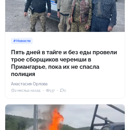
Новости
Пять дней в тайге и без еды провели
трое сборщиков черемши в
Приангарье, пока их не спасла
полиция
Анастасия Орлова
2 месяца назад
137
0