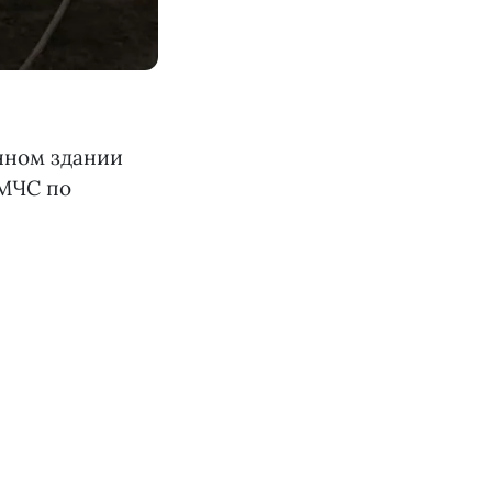
нном здании
МЧС по