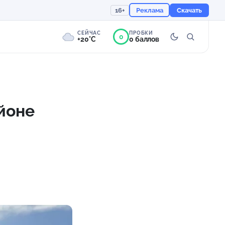
16+
Реклама
Скачать
СЕЙЧАС
ПРОБКИ
0
+20°C
0 баллов
0°
Пасмурно
Ощущается как +20
айоне
756 мм
77%