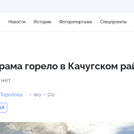
я
Новости
Истории
Фоторепортажи
Спецпроекты
+2
рама горело в Качугском р
13 м/с
 нет
 Торопова
0
0
AX