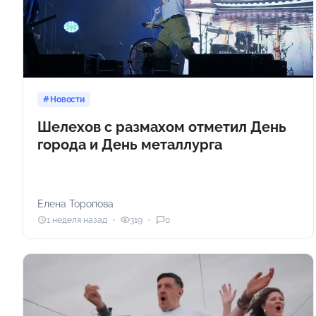
Новости
Шелехов с размахом отметил День
города и День металлурга
Елена Торопова
1 неделя назад
319
0