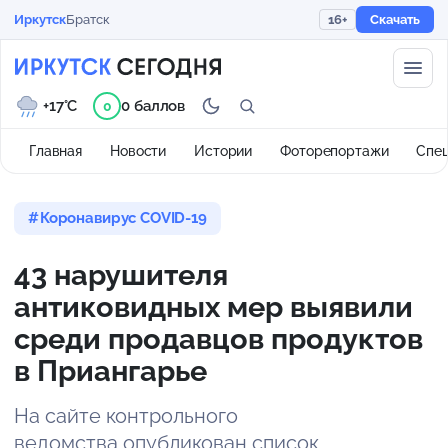
Иркутск
Братск
16+
Скачать
+17°C
0 баллов
0
Главная
Новости
Истории
Фоторепортажи
Спе
Коронавирус COVID-19
43 нарушителя
антиковидных мер выявили
среди продавцов продуктов
в Приангарье
На сайте контрольного
ведомства опубликован список