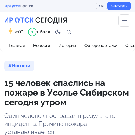
Иркутск
Братск
16+
Скачать
+21°C
1 балл
1
Главная
Новости
Истории
Фоторепортажи
Спе
Новости
15 человек спаслись на
пожаре в Усолье Сибирском
сегодня утром
Один человек пострадал в результате
инцидента. Причина пожара
устанавливается