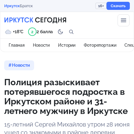
Иркутск
Братск
16+
Скачать
+18°C
2 балла
2
Главная
Новости
Истории
Фоторепортажи
Спе
Новости
Полиция разыскивает
потерявшегося подростка в
Иркутском районе и 31-
летнего мужчину в Иркутске
15-летний Сергей Михайлов утром 28 июня
ушел со знакомыми в районе деревни