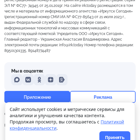
ЭЛ № ФС77- 74945 от 25.01.2019г. На сайте irk.today размещаются в том
числе и материалы от информационного агентства «Иркутск Сегодня»
(регистрационный номер СМИ ИА № ФС77-85643 от 21 июля 2023 г.,
выдан Федеральной службой по надзору в сфере связи,
информационных технологий и массовых коммуникаций) с
соответствующей пометкой. Учредитель ООО «Иркутск Сегодня».
Главный редактор - Украинская Анастасия Владимировна. Адрес
электронной почты редакции: info@irk.today Номер телефона редакции:
89501301335, 89148774487
Мы в соцсетях
MAX
VKontakte
Odnoklassniki
Dzen
Yandex
+18°
Пасмурно
Приложение
Реклама
Ощущается как +18
Сайт использует cookies и метрические сервисы для
О нас
Контакты
Прислать новость
аналитики и улучшения качества контента.
22 м/с
758 мм
67%
Продолжая просмотр, вы соглашаетесь с
Политикой
Политика
Реклама
конфиденциальности
.
конфиденциальности
Принять