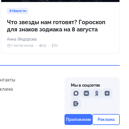
Новости
Что звезды нам готовят? Гороскоп
для знаков зодиака на 8 августа
Анна Федорова
7 часов назад
75
0
нтакты
Мы в соцсетях
клама
MAX
VKontakte
Odnoklassniki
Dzen
Yandex
Приложение
Реклама