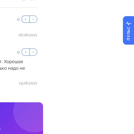
0
+
−
ПУЛЬС
16.06.2021
0
+
−
г. Хорошая
ько надо не
14.06.2021
.