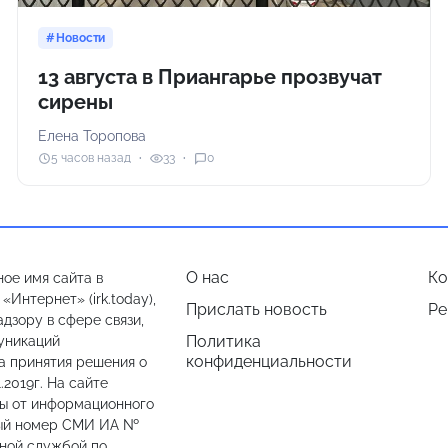
Новости
13 августа в Приангарье прозвучат
сирены
Елена Торопова
5 часов назад
33
0
О нас
Ко
ое имя сайта в
Интернет» (irk.today),
Прислать новость
Ре
дзору в сфере связи,
Политика
уникаций
конфиденциальности
а принятия решения о
.2019г. На сайте
лы от информационного
ный номер СМИ ИА №
ьной службой по