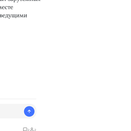
месте
 ведущими
2
2