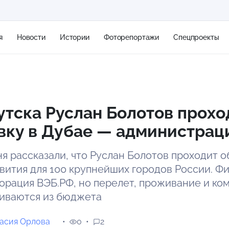
я
Новости
Истории
Фоторепортажи
Спецпроекты
+2
тска Руслан Болотов прохо
вку в Дубае — администрац
7 м/с
ня рассказали, что Руслан Болотов проходит 
вития для 100 крупнейших городов России. Ф
орация ВЭБ.РФ, но перелет, проживание и к
иваются из бюджета
асия Орлова
0
2