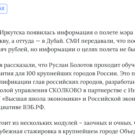
AX
Иркутска появилась информация о полете мэра 
кву, а оттуда — в Дубай. СМИ передавали, что п
сяч рублей, но информации о целях полета не бы
я рассказали, что Руслан Болотов проходит обу
ития для 100 крупнейших городов России. Это 
лификации глав российских городов, разработ
олой управления СКОЛКОВО в партнерстве с И
У «Высшая школа экономики» и Российской эко
циативе ВЭБ.РФ.
оит из нескольких модулей – заочных и очных. С
рубежная стажировка в крупнейшем городе Объ