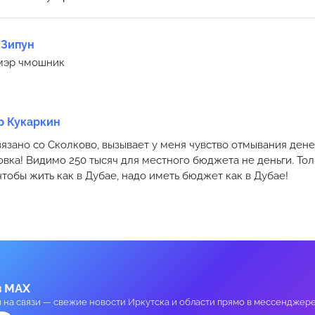
 Зипун
мэр чмошник
р Кукаркин
связано со Сколково, вызывает у меня чувство отмывания дене
вка! Видимо 250 тысяч для местного бюджета не деньги. Тол
чтобы жить как в Дубае, надо иметь бюджет как в Дубае!
в MAX
и на связи — свежие новости Иркутска и области прямо в мессенджере