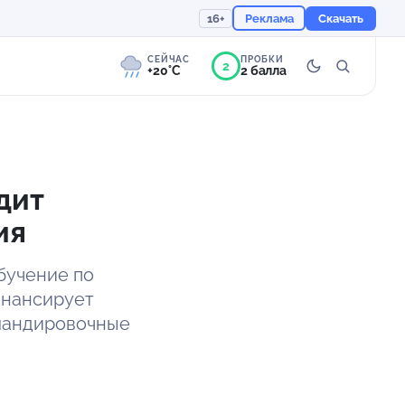
16+
Реклама
Скачать
СЕЙЧАС
ПРОБКИ
2
+20°C
2 балла
0°
Морось
Ощущается как +20
дит
ия
759 мм
84%
обучение по
инансирует
омандировочные