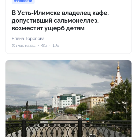
Новости
В Усть-Илимске владелец кафе,
допустивший сальмонеллез,
возместит ущерб детям
Елена Торопова
1 час назад
2
0