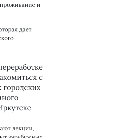
 проживание и
оторая дает
ского
переработке
накомиться с
 городских
много
Иркутске.
щают лекции,
пыт зарубежных