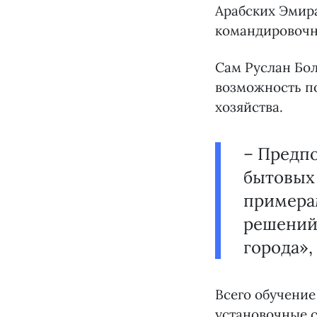
Арабских Эмира
командировочн
Сам Руслан Бол
возможность п
хозяйства.
– Предп
бытовых 
примера
решений
города»,
Всего обучение
установочные с