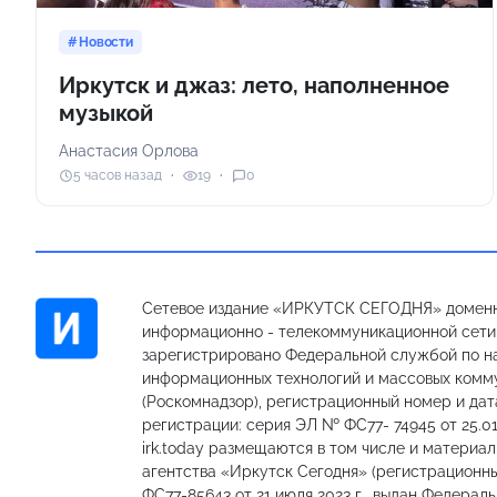
Новости
Иркутск и джаз: лето, наполненное
музыкой
Анастасия Орлова
5 часов назад
19
0
Сетевое издание «ИРКУТСК СЕГОДНЯ» доменн
информационно - телекоммуникационной сети «
зарегистрировано Федеральной службой по на
информационных технологий и массовых комм
(Роскомнадзор), регистрационный номер и дат
регистрации: серия ЭЛ № ФС77- 74945 от 25.01
irk.today размещаются в том числе и материа
агентства «Иркутск Сегодня» (регистрацион
ФС77-85643 от 21 июля 2023 г., выдан Федерал