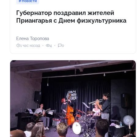
Новости
Губернатор поздравил жителей
Приангарья с Днем физкультурника
Елена Торопова
1 час назад
4
0