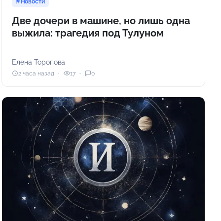
Новости
Две дочери в машине, но лишь одна
выжила: трагедия под Тулуном
Елена Торопова
2 часа назад
17
0