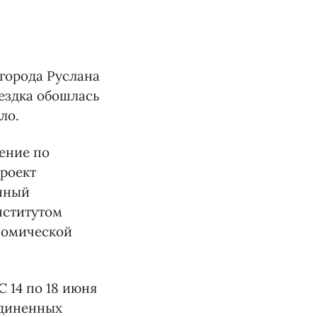
города Руслана
оездка обошлась
ло.
чение по
проект
анный
нститутом
номической
 14 по 18 июня
единенных