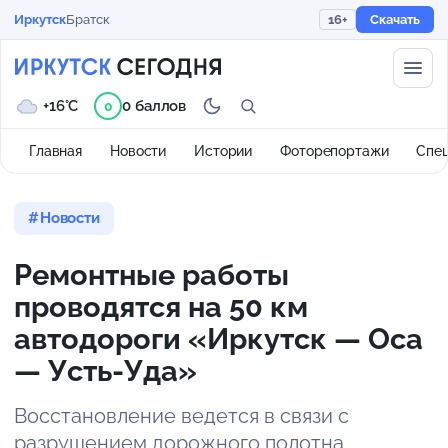
Иркутск
Братск
16+
Скачать
+16°C
0 баллов
0
Главная
Новости
Истории
Фоторепортажи
Спе
Новости
Ремонтные работы
проводятся на 50 км
автодороги «Иркутск — Оса
— Усть-Уда»
Восстановление ведется в связи с
разрушением дорожного полотна