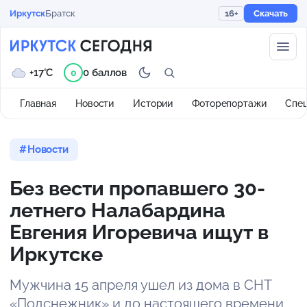
Иркутск
Братск
16+
Скачать
+17°C
0 баллов
0
Главная
Новости
Истории
Фоторепортажи
Спе
Новости
Без вести пропавшего 30-
летнего Налабардина
Евгения Игоревича ищут в
Иркутске
Мужчина 15 апреля ушел из дома в СНТ
«Подснежник» и до настоящего времени