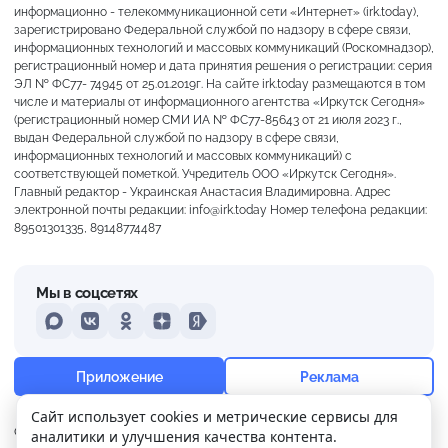
информационно - телекоммуникационной сети «Интернет» (irk.today),
зарегистрировано Федеральной службой по надзору в сфере связи,
информационных технологий и массовых коммуникаций (Роскомнадзор),
регистрационный номер и дата принятия решения о регистрации: серия
ЭЛ № ФС77- 74945 от 25.01.2019г. На сайте irk.today размещаются в том
числе и материалы от информационного агентства «Иркутск Сегодня»
(регистрационный номер СМИ ИА № ФС77-85643 от 21 июля 2023 г.,
выдан Федеральной службой по надзору в сфере связи,
информационных технологий и массовых коммуникаций) с
соответствующей пометкой. Учредитель ООО «Иркутск Сегодня».
Главный редактор - Украинская Анастасия Владимировна. Адрес
электронной почты редакции: info@irk.today Номер телефона редакции:
89501301335, 89148774487
Мы в соцсетях
MAX
VKontakte
Odnoklassniki
Dzen
Yandex
+17°
Пасмурно
Приложение
Реклама
Ощущается как +17
Сайт использует cookies и метрические сервисы для
О нас
Контакты
Прислать новость
аналитики и улучшения качества контента.
6 м/с
757 мм
99%